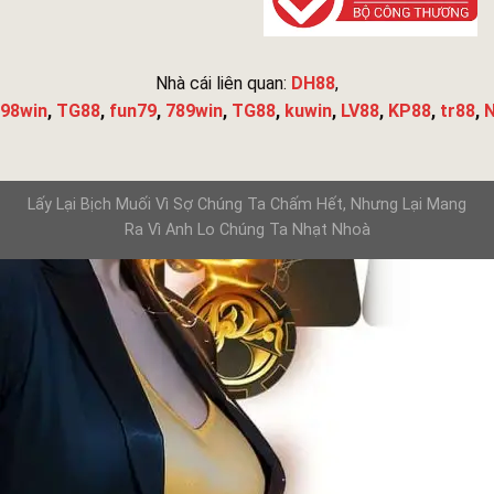
Nhà cái liên quan:
DH88
,
98win
,
TG88
,
fun79
,
789win
,
TG88
,
kuwin
,
LV88
,
KP88
,
tr88
,
Lấy Lại Bịch Muối Vì Sợ Chúng Ta Chấm Hết, Nhưng Lại Mang
Ra Vì Anh Lo Chúng Ta Nhạt Nhoà