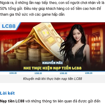
Ngoài ra, ở những lần nạp tiếp theo, con số người chơi nhận về là
50% tổng gửi. Điều này giúp khách hàng có số tiền cao hơn để
tham gia thử sức với các game hấp dẫn.
Khuyến mãi khi thực hiện nạp tiền LC88
Lời kết
Nạp tiền LC88
với những thông tin liên quan đã được gửi đến