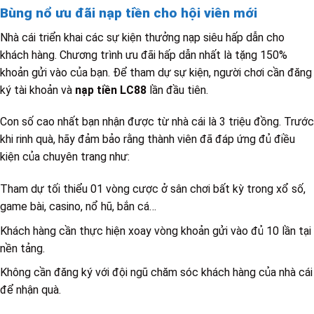
Bùng nổ ưu đãi nạp tiền cho hội viên mới
Nhà cái triển khai các sự kiện thưởng nạp siêu hấp dẫn cho
khách hàng. Chương trình ưu đãi hấp dẫn nhất là tặng 150%
khoản gửi vào của bạn. Để tham dự sự kiện, người chơi cần đăng
ký tài khoản và
nạp tiền LC88
lần đầu tiên.
Con số cao nhất bạn nhận được từ nhà cái là 3 triệu đồng. Trước
khi rinh quà, hãy đảm bảo rằng thành viên đã đáp ứng đủ điều
kiện của chuyên trang như:
Tham dự tối thiểu 01 vòng cược ở sân chơi bất kỳ trong xổ số,
game bài, casino, nổ hũ, bắn cá…
Khách hàng cần thực hiện xoay vòng khoản gửi vào đủ 10 lần tại
nền tảng.
Không cần đăng ký với đội ngũ chăm sóc khách hàng của nhà cái
để nhận quà.