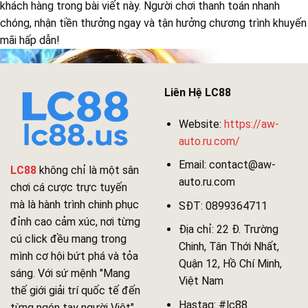
khách hàng trong bài viết này. Người chơi thanh toán nhanh
chóng, nhận tiền thưởng ngay và tận hưởng chương trình khuyến
mãi hấp dẫn!
Liên Hệ LC88
Website:
https://aw-
auto.ru.com/
Email:
contact@aw-
LC88
không chỉ là một sân
auto.ru.com
chơi cá cược trực tuyến
mà là hành trình chinh phục
SĐT: 0899364711
đỉnh cao cảm xúc, nơi từng
Địa chỉ: 22 Đ. Trường
cú click đều mang trong
Chinh, Tân Thới Nhất,
mình cơ hội bứt phá và tỏa
Quận 12, Hồ Chí Minh,
sáng. Với sứ mệnh "Mang
Việt Nam
thế giới giải trí quốc tế đến
Hastag: #lc88
từng ngón tay người Việt",