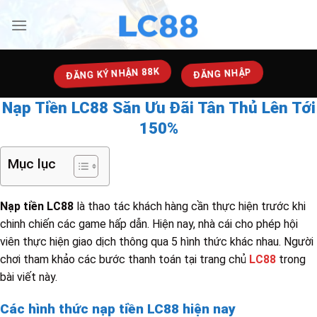
ĐĂNG KÝ NHẬN 88K
ĐĂNG NHẬP
Nạp Tiền LC88 Săn Ưu Đãi Tân Thủ Lên Tới
150%
Mục lục
Nạp tiền LC88
là thao tác khách hàng cần thực hiện trước khi
chinh chiến các game hấp dẫn. Hiện nay, nhà cái cho phép hội
viên thực hiện giao dịch thông qua 5 hình thức khác nhau. Người
chơi tham khảo các bước thanh toán tại trang chủ
LC88
trong
bài viết này.
Các hình thức nạp tiền LC88 hiện nay