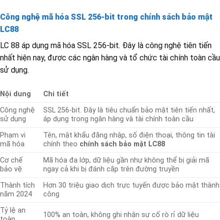
Công nghệ mã hóa SSL 256-bit trong chính sách bảo mật
LC88
LC 88 áp dụng mã hóa SSL 256-bit. Đây là công nghệ tiên tiến
nhất hiện nay, được các ngân hàng và tổ chức tài chính toàn cầu
sử dụng.
Nội dung
Chi tiết
Công nghệ
SSL 256-bit. Đây là tiêu chuẩn bảo mật tiên tiến nhất,
sử dụng
áp dụng trong ngân hàng và tài chính toàn cầu
Phạm vi
Tên, mật khẩu đăng nhập, số điện thoại, thông tin tài
mã hóa
chính theo
chính sách bảo mật LC88
Cơ chế
Mã hóa đa lớp, dữ liệu gần như không thể bị giải mã
bảo vệ
ngay cả khi bị đánh cắp trên đường truyền
Thành tích
Hơn 30 triệu giao dịch trực tuyến được bảo mật thành
năm 2024
công
Tỷ lệ an
100% an toàn, không ghi nhận sự cố rò rỉ dữ liệu
toàn