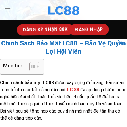
ĐĂNG KÝ NHẬN 88K
ĐĂNG NHẬP
Chính Sách Bảo Mật LC88 – Bảo Vệ Quyền
Lợi Hội Viên
Mục lục
Chính sách bảo mật LC88
được xây dựng để mang đến sự an
toàn tối đa cho tất cả người chơi.
LC 88
đã áp dụng những công
nghệ hiện đại nhất, tuân thủ các tiêu chuẩn quốc tế để tạo ra
một môi trường giải trí trực tuyến minh bạch, uy tín và an toàn.
Bài viết sau sẽ tổng hợp các quy định mới nhất để tân thủ có
thể dễ dàng tiếp cận.