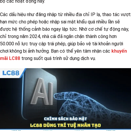
bộ các hoạt động này.
Các dấu hiệu như đăng nhập từ nhiều địa chỉ IP lạ, thao tác vượt
hạn mức cho phép hoặc nhập sai mật khẩu quá nhiều lần sẽ
được hệ thống cảnh báo ngay lập tức. Nhờ cơ chế tự động này,
chỉ trong năm 2024, nhà cái đã ngăn chặn thành công hơn
50.000 nỗ lực truy cập trái phép, giúp bảo vệ tài khoản người
chơi không bị ảnh hưởng. Bạn có thể yên tâm nhận các
khuyến
mãi LC88
trong suốt quá trình sử dụng dịch vụ.