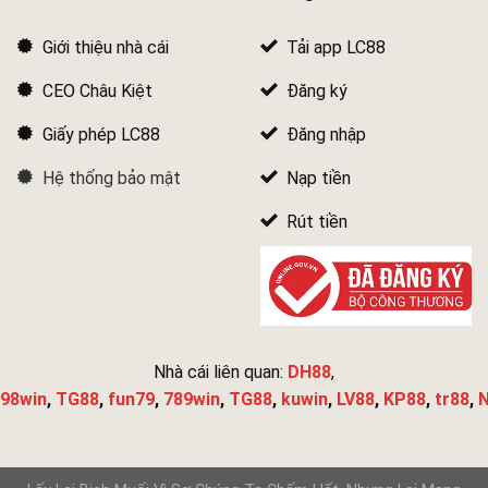
Giới thiệu nhà cái
Tải app LC88
CEO Châu Kiệt
Đăng ký
Giấy phép LC88
Đăng nhập
Hệ thống bảo mật
Nạp tiền
Rút tiền
Nhà cái liên quan:
DH88
,
98win
,
TG88
,
fun79
,
789win
,
TG88
,
kuwin
,
LV88
,
KP88
,
tr88
,