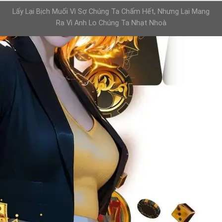
Lấy Lại Bịch Muối Vì Sợ Chúng Ta Chấm Hết, Nhưng Lại Mang
Ra Vì Anh Lo Chúng Ta Nhạt Nhoà