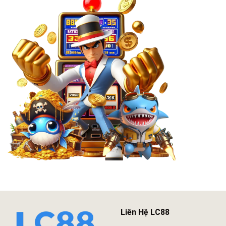
Liên Hệ LC88